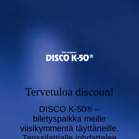
Tervetuloa discoon!
DISCO K-50® –
biletyspaikka meille
viisikymmentä täyttäneille.
Tanssilattialle johdattelee