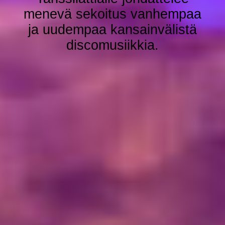
menevä sekoitus vanhempaa
ja uudempaa kansainvälistä
discomusiikkia.