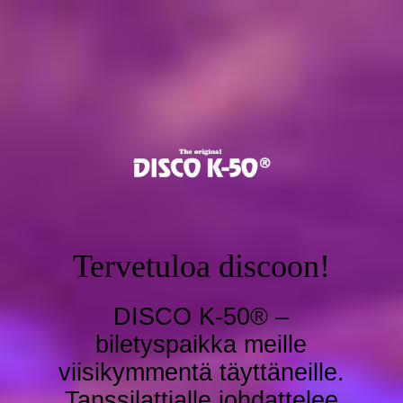
Tervetuloa discoon!
DISCO K-50® –
biletyspaikka meille
viisikymmentä täyttäneille.
Tanssilattialle johdattelee