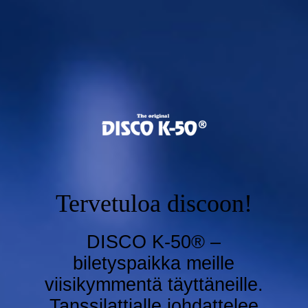
Tervetuloa discoon!
DISCO K-50® –
biletyspaikka meille
viisikymmentä täyttäneille.
Tanssilattialle johdattelee